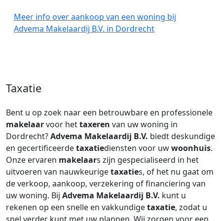
Meer info over aankoop van een woning bij
Advema Makelaardij B.V. in Dordrecht
Taxatie
Bent u op zoek naar een betrouwbare en professionele
makelaar
voor het
taxeren
van uw woning in
Dordrecht?
Advema Makelaardij B.V.
biedt deskundige
en gecertificeerde
taxatie
diensten voor uw
woonhuis
.
Onze ervaren
makelaar
s zijn gespecialiseerd in het
uitvoeren van nauwkeurige
taxatie
s, of het nu gaat om
de verkoop, aankoop, verzekering of financiering van
uw woning. Bij
Advema Makelaardij B.V.
kunt u
rekenen op een snelle en vakkundige
taxatie
, zodat u
snel verder kunt met uw plannen. Wij zorgen voor een