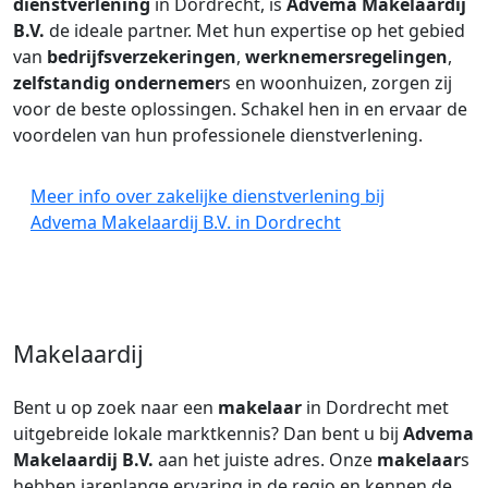
dienstverlening
in Dordrecht, is
Advema Makelaardij
B.V.
de ideale partner. Met hun expertise op het gebied
van
bedrijfsverzekeringen
,
werknemersregelingen
,
zelfstandig ondernemer
s en woonhuizen, zorgen zij
voor de beste oplossingen. Schakel hen in en ervaar de
voordelen van hun professionele dienstverlening.
Meer info over zakelijke dienstverlening bij
Advema Makelaardij B.V. in Dordrecht
Makelaardij
Bent u op zoek naar een
makelaar
in Dordrecht met
uitgebreide lokale marktkennis? Dan bent u bij
Advema
Makelaardij B.V.
aan het juiste adres. Onze
makelaar
s
hebben jarenlange ervaring in de regio en kennen de