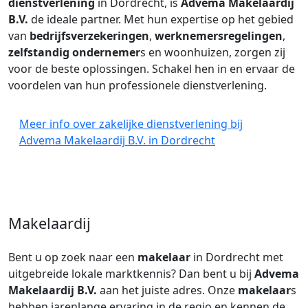
dienstverlening
in Dordrecht, is
Advema Makelaardij
B.V.
de ideale partner. Met hun expertise op het gebied
van
bedrijfsverzekeringen
,
werknemersregelingen
,
zelfstandig ondernemer
s en woonhuizen, zorgen zij
voor de beste oplossingen. Schakel hen in en ervaar de
voordelen van hun professionele dienstverlening.
Meer info over zakelijke dienstverlening bij
Advema Makelaardij B.V. in Dordrecht
Makelaardij
Bent u op zoek naar een
makelaar
in Dordrecht met
uitgebreide lokale marktkennis? Dan bent u bij
Advema
Makelaardij B.V.
aan het juiste adres. Onze
makelaar
s
hebben jarenlange ervaring in de regio en kennen de