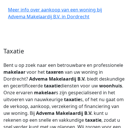
Meer info over aankoop van een woning bij
Advema Makelaardij B.V. in Dordrecht
Taxatie
Bent u op zoek naar een betrouwbare en professionele
makelaar
voor het
taxeren
van uw woning in
Dordrecht?
Advema Makelaardij B.V.
biedt deskundige
en gecertificeerde
taxatie
diensten voor uw
woonhuis
.
Onze ervaren
makelaar
s zijn gespecialiseerd in het
uitvoeren van nauwkeurige
taxatie
s, of het nu gaat om
de verkoop, aankoop, verzekering of financiering van
uw woning. Bij
Advema Makelaardij B.V.
kunt u
rekenen op een snelle en vakkundige
taxatie
, zodat u
snel verder kunt met uw plannen. Wij zorgen voor een