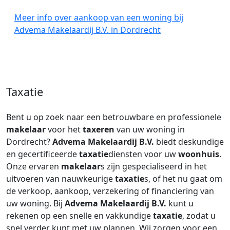
Meer info over aankoop van een woning bij
Advema Makelaardij B.V. in Dordrecht
Taxatie
Bent u op zoek naar een betrouwbare en professionele
makelaar
voor het
taxeren
van uw woning in
Dordrecht?
Advema Makelaardij B.V.
biedt deskundige
en gecertificeerde
taxatie
diensten voor uw
woonhuis
.
Onze ervaren
makelaar
s zijn gespecialiseerd in het
uitvoeren van nauwkeurige
taxatie
s, of het nu gaat om
de verkoop, aankoop, verzekering of financiering van
uw woning. Bij
Advema Makelaardij B.V.
kunt u
rekenen op een snelle en vakkundige
taxatie
, zodat u
snel verder kunt met uw plannen. Wij zorgen voor een