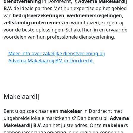
dienstverlening
in Dordrecht, is
Advema Makelaardij
B.V.
de ideale partner. Met hun expertise op het gebied
van
bedrijfsverzekeringen
,
werknemersregelingen
,
zelfstandig ondernemer
s en woonhuizen, zorgen zij
voor de beste oplossingen. Schakel hen in en ervaar de
voordelen van hun professionele dienstverlening.
Meer info over zakelijke dienstverlening bij
Advema Makelaardij B.V. in Dordrecht
Makelaardij
Bent u op zoek naar een
makelaar
in Dordrecht met
uitgebreide lokale marktkennis? Dan bent u bij
Advema
Makelaardij B.V.
aan het juiste adres. Onze
makelaar
s
hebben jarenlange ervaring in de regio en kennen de