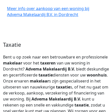
Meer info over aankoop van een woning bij
Advema Makelaardij B.V. in Dordrecht
Taxatie
Bent u op zoek naar een betrouwbare en professionele
makelaar
voor het
taxeren
van uw woning in
Dordrecht?
Advema Makelaardij B.V.
biedt deskundige
en gecertificeerde
taxatie
diensten voor uw
woonhuis
.
Onze ervaren
makelaar
s zijn gespecialiseerd in het
uitvoeren van nauwkeurige
taxatie
s, of het nu gaat om
de verkoop, aankoop, verzekering of financiering van
uw woning. Bij
Advema Makelaardij B.V.
kunt u
rekenen op een snelle en vakkundige
taxatie
, zodat u
snel verder kunt met uw plannen. Wij zorgen voor een