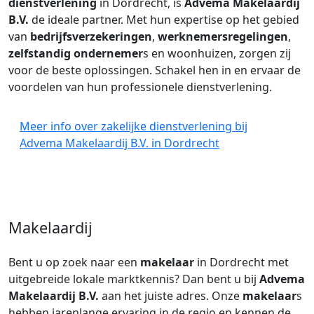
dienstverlening
in Dordrecht, is
Advema Makelaardij
B.V.
de ideale partner. Met hun expertise op het gebied
van
bedrijfsverzekeringen
,
werknemersregelingen
,
zelfstandig ondernemer
s en woonhuizen, zorgen zij
voor de beste oplossingen. Schakel hen in en ervaar de
voordelen van hun professionele dienstverlening.
Meer info over zakelijke dienstverlening bij
Advema Makelaardij B.V. in Dordrecht
Makelaardij
Bent u op zoek naar een
makelaar
in Dordrecht met
uitgebreide lokale marktkennis? Dan bent u bij
Advema
Makelaardij B.V.
aan het juiste adres. Onze
makelaar
s
hebben jarenlange ervaring in de regio en kennen de